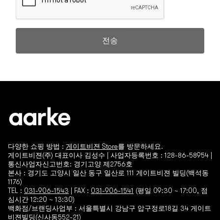
서비스 이용 과정이나 사업 처리 과정에서 서비스이용
기록, 접속로그, 쿠키, 접속 IP, 결제 기록, 불량이용 기록
이 생성되어 수집될 수 있습니다.
전송
나. 수집방법
- 홈페이지, 서면양식, 게시판, 이메일, 이벤트 응모, 배송요
청, 전화, 팩스, 생성 정보 수집 툴을 통한 수집
■ 개인정보의 수집 및 이용목적
회사는 수집한 개인정보를 다음의 목적을 위해 활용합니
다.
서비스 제공에 관한 계약 이행 및 서비스 제공에 따른
요금정산
다양한 쇼핑 방법 :
게이트비젼 Store
를 방문하세요.
콘텐츠 제공 , 구매 및 요금 결제 , 물품배송 또는 청구지
게이트비젼(주) 대표이사 김성수 | 사업자등록번호 : 128-86-58954 |
등 발송 , 금융거래 본인 인증 및 금융 서비스
통신사업자신고번호: 경기고양 제2756호
본사 : 경기도 고양시 일산 동구 일산로 111 게이트비젼 빌딩(백석동
회원 관리
1176)
회원제 서비스 이용에 따른 본인확인 , 개인 식별 , 불량
TEL :
031-906-1543
| FAX :
031-906-1541
(평일 09:30 ~ 17:00, 점
회원의 부정 이용 방지와 비인가 사용 방지 , 가입 의사
심시간 12:20 ~ 13:30)
확인 , 연령확인 , 만14세 미만 아동 개인정보 수집 시 법
백화점/브랜딩사업부 : 서울특별시 강남구 압구정로18길 34 게이트
정 대리인 동의여부 확인, 불만처리 등 민원처리 , 고지
비젼빌딩(신사동552-21)
사항 전달