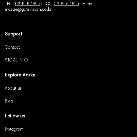
TEL :
02-545-1544
| FAX :
02-546-1544
| E-mail:
master@gatevision.co.kr
마케팅 및 광고에 활용
이벤트 등 광고성 정보 전달 , 접속 빈도 파악 또는 회원
의 서비스 이용에 대한 통계
Support
■ 개인정보의 보유 및 이용기간
원칙적으로, 개인정보 수집 및 이용목적이 달성된 후에는
Contact
해당 정보를 지체 없이 파기합니다. 단, 다음의 정보에 대해
서는 아래의 이유로 명시한 기간 동안 보존합니다.
STORE INFO
가. 회사 내부방침에 의한 정보보유 사유
회원이 탈퇴한 경우에도 불량회원의 부정한 이용의 재발을
Explore Aarke
방지, 분쟁해결 및 수사기관의 요청에 따른 협조를 위하 여,
이용계약 해지일로부터 oo년간 회원의 정보를 보유할 수
About us
있습니다.
나. 관련 법령에 의한 정보 보유 사유
Blog
전자상거래등에서의소비자보호에관한법률 등 관계법령의
규정에 의하여 보존할 필요가 있는 경우 회사는 아래와 같
Follow us
이 관계법령에서 정한 일정한 기간 동안 회원정보를 보관
합니다.
Instagram
계약 또는 청약철회 등에 관한 기록