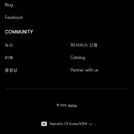
Blog
- 보존이유 : 전자상거래등에서의소비자보호에관한법
률
Facebook
- 보존기간 : 5년
COMMUNITY
대금 결제 및 재화 등의 공급에 관한 기록
뉴스
AS서비스 신청
- 보존이유: 전자상거래등에서의소비자보호에관한법률
리뷰
Catalog
- 보존기간 : 5년
동영상
Partner with us
소비자 불만 또는 분쟁처리에 관한 기록
- 보존이유: 전자상거래등에서의소비자보호에관한법률
- 보존기간 : 3년
로그 기록
©
2026
,
Aarke.
- 보존이유: 통신비밀보호법
Republic Of Korea/KRW
- 보존기간 : 3개월