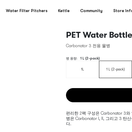
Water Filter Pitchers
Kettle
Community
Store Inf
PET Water Bottl
Carbonator 3 전용 물병
1 L (2-pack)
병 용량
:
1L
1 L (2-pack)
편리한 2팩 구성은 Carbonator 
병은 Carbonator I, II, 그
다.