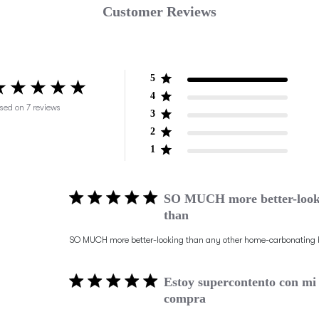
Customer Reviews
5
4
ut of 5 stars 54 total reviews
sed on
7
reviews
3
2
1
SO MUCH more better-look
than
SO MUCH more better-looking than any other home-carbonating b
Estoy supercontento con mi
compra