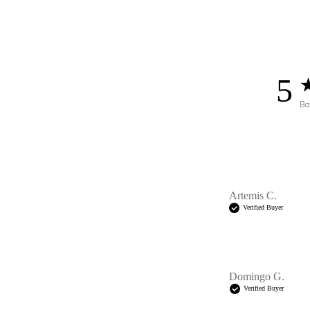
5
5
o
Ba
Artemis C.
Verified Buyer
Domingo G.
Verified Buyer