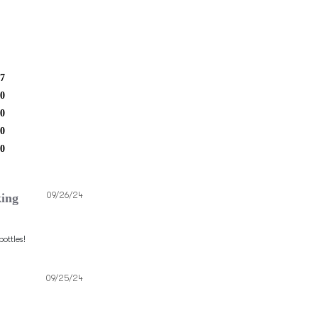
7
0
0
0
0
리
09/26/24
ing
뷰
작
성
일
ottles!
리
09/25/24
뷰
작
성