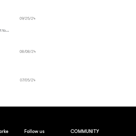
일
리
09/25/24
뷰
작
 to...
성
일
리
08/08/24
뷰
작
성
일
리
07/05/24
뷰
작
성
일
arke
Follow us
COMMUNITY