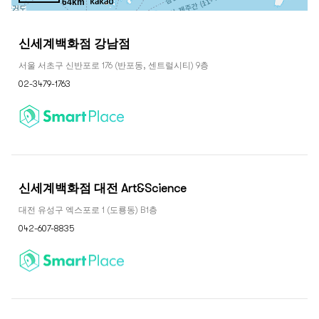
64km
64km
신세계백화점 강남점
주
서울 서초구 신반포로 176 (반포동, 센트럴시티) 9층
소
02-3479-1763
신세계백화점 대전 Art&Science
주
대전 유성구 엑스포로 1 (도룡동) B1층
소
042-607-8835