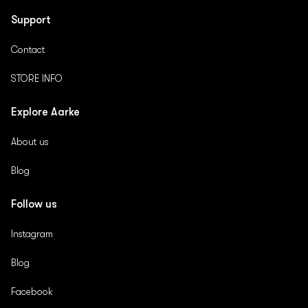
주
부산 해운대구 센텀남대로 35 (우동, 신세계백화점센텀시티점) 7층
소
Support
051-745-2377
Contact
STORE INFO
Explore Aarke
신세계백화점 대구점
About us
주
대구 동구 동부로 149 (신천동, 신세계동대구복합환승센터) 7층
소
053-661-6709
Blog
Follow us
Instagram
신세계백화점 사우스시티점
Blog
주
경기 용인시 수지구 포은대로 536 (죽전동, (주)신세계백화점경기점) 6층
소
Facebook
031-695-1520