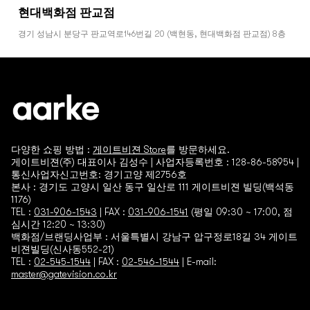
현대백화점 판교점
주
경기 성남시 분당구 판교역로146번길 20 (백현동, 현대백화점 판교점) 8층
소
031-5170-1839
다양한 쇼핑 방법 :
게이트비젼 Store
를 방문하세요.
현대백화점 압구정 본점
게이트비젼(주) 대표이사 김성수 | 사업자등록번호 : 128-86-58954 |
주
통신사업자신고번호: 경기고양 제2756호
서울 강남구 압구정로 165 (압구정동, 현대백화점본점) B1층
소
본사 : 경기도 고양시 일산 동구 일산로 111 게이트비젼 빌딩(백석동
02-3449-5449
1176)
TEL :
031-906-1543
| FAX :
031-906-1541
(평일 09:30 ~ 17:00, 점
심시간 12:20 ~ 13:30)
백화점/브랜딩사업부 : 서울특별시 강남구 압구정로18길 34 게이트
비젼빌딩(신사동552-21)
TEL :
02-545-1544
| FAX :
02-546-1544
| E-mail:
master@gatevision.co.kr
신세계백화점 센텀시티점